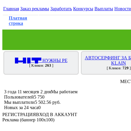
Главная
Заказ рекламы
Заработать
Конкурсы
Выплаты
Новост
Платная
строка
АВТОСЕРФИНГ ЗА 
█▬█ █ ▀█▀ НУЖНЫ РЕ
KLAIN
[ Кликов:
263
]
[ Кликов:
729
]
МЕС
3 года 11 месяцев 2 дня
Мы работаем
Пользователей
5 750
Мы выплатили
5 502.56 руб.
Новых за 24 часа
0
РЕГИСТРАЦИЯ
ВХОД В АККАУНТ
Реклама (баннер 100x100)