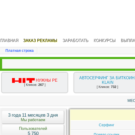
ГЛАВНАЯ
ЗАКАЗ РЕКЛАМЫ
ЗАРАБОТАТЬ
КОНКУРСЫ
ВЫПЛА
Платная строка
АВТОСЕРФИНГ ЗА БИТКОИН
█▬█ █ ▀█▀ НУЖНЫ РЕ
KLAIN
[ Кликов:
267
]
[ Кликов:
732
]
МЕС
3 года 11 месяцев 3 дня
Мы работаем
Серфинг
Пользователей
5 750
Псевдо ссылки