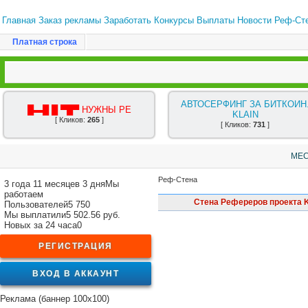
Главная
Заказ рекламы
Заработать
Конкурсы
Выплаты
Новости
Реф-Ст
Платная строка
АВТОСЕРФИНГ ЗА БИТКОИН
█▬█ █ ▀█▀ НУЖНЫ РЕ
KLAIN
[ Кликов:
265
]
[ Кликов:
731
]
МЕС
Реф-Стена
3 года 11 месяцев 3 дня
Мы
работаем
Стена Рефереров проекта K
Пользователей
5 750
Мы выплатили
5 502.56 руб.
Новых за 24 часа
0
РЕГИСТРАЦИЯ
ВХОД В АККАУНТ
Реклама (баннер 100x100)